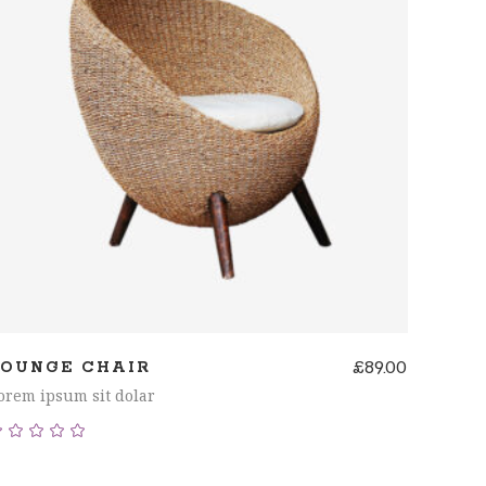
AÑADIR AL CARRITO
£
89.00
LOUNGE CHAIR
orem ipsum sit dolar
Valorado
con
5.00