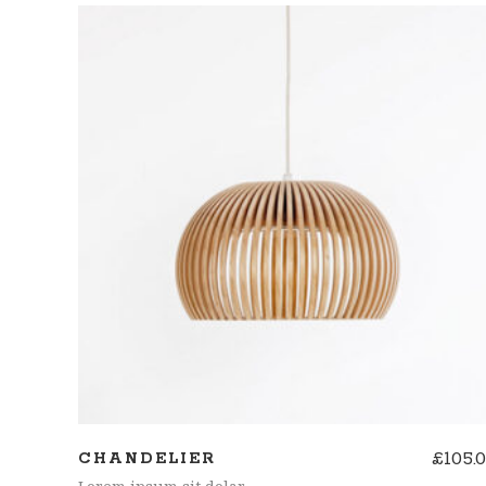
de 5
AÑADIR AL CARRITO
£
105.
CHANDELIER