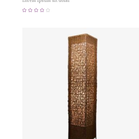
Lorem ipsum sit dolar
Valorado
con
4.00
de 5
AÑADIR AL CARRITO