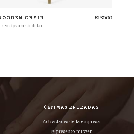
£
150.00
WOODEN CHAIR
orem ipsum sit dolar
ÚLTIMAS ENTRADAS
Actividades de la empresa
Te presento mi web