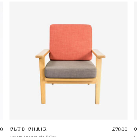
de 5
AÑADIR AL CARRITO
00
£
78.00
CLUB CHAIR