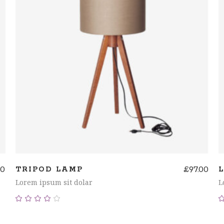
AÑADIR AL CARRITO
00
£
97.00
TRIPOD LAMP
Lorem ipsum sit dolar
L
Valorado
con
4.00