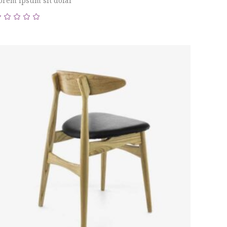
orem ipsum sit dolar
Valorado
con
5.00
de 5
AÑADIR AL CARRITO