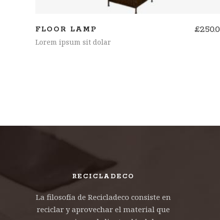
£
250.
FLOOR LAMP
Lorem ipsum sit dolar
RECICLADECO
La filosofía de Recicladeco consiste en
reciclar y aprovechar el material que