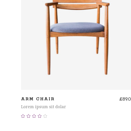
AÑADIR AL CARRITO
£
89.
ARM CHAIR
Lorem ipsum sit dolar
Valorado
con
4.00