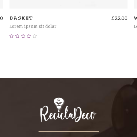
00
£
22.00
BASKET
Lorem ipsum sit dolar
L
Valorado
con
4.00
de 5