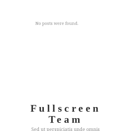
fugiat nulla pariatur. Excep teur sint
occaecat cupidatat non proident.
No posts were found.
Fullscreen
Team
Sed ut perspiciatis unde omnis