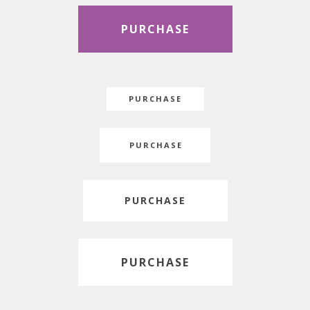
PURCHASE
PURCHASE
PURCHASE
PURCHASE
PURCHASE