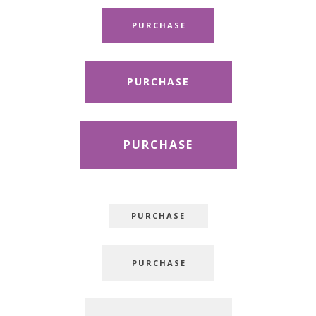
PURCHASE
PURCHASE
PURCHASE
PURCHASE
PURCHASE